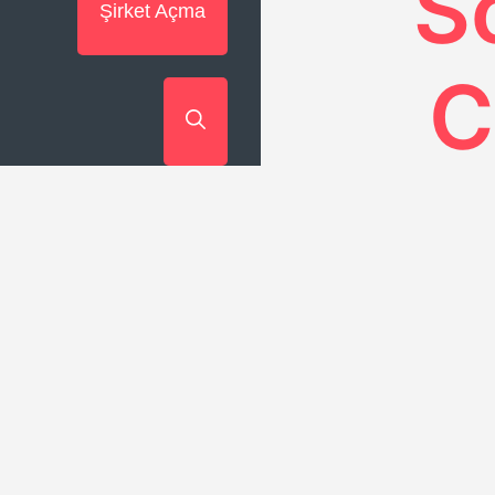
S
Şirket Açma
C