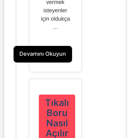
vermek
isteyenler
için oldukça
…
Devamını Okuyun
Tıkalı
Boru
Nasıl
Açılır