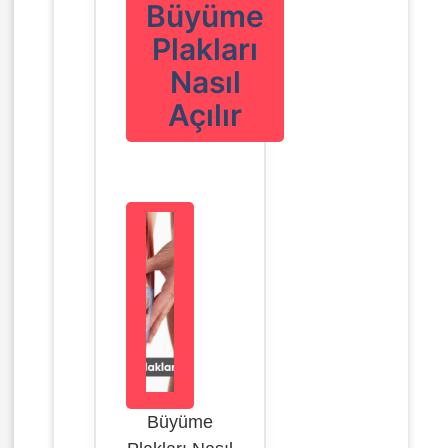
Büyüme
Plakları
Nasıl
Açılır
Büyüme