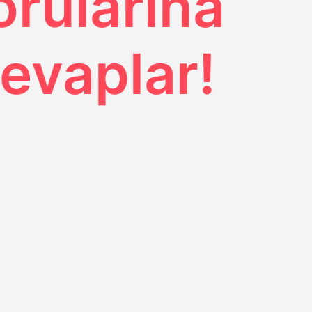
orularına
İçeriğe
atla
evaplar!